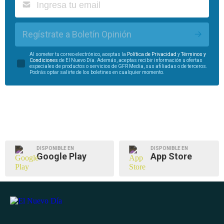
Regístrate a Boletín Opinión
Al someter tu correo electrónico, aceptas la
Política de Privacidad
y
Términos y
Condiciones
de El Nuevo Día. Además, aceptas recibir información u ofertas
especiales de productos o servicios de GFR Media, sus afiliadas o de terceros.
Podrás optar salirte de los boletines en cualquier momento.
DISPONIBLE EN
DISPONIBLE EN
Google Play
App Store