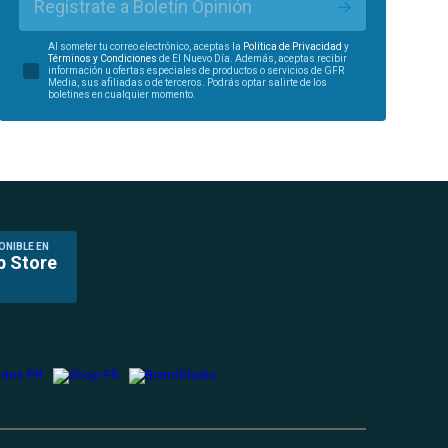
Regístrate a Boletín Opinión
Al someter tu correo electrónico, aceptas la
Política de Privacidad
y
Términos y Condiciones
de El Nuevo Día. Además, aceptas recibir
información u ofertas especiales de productos o servicios de GFR
Media, sus afiliadas o de terceros. Podrás optar salirte de los
boletines en cualquier momento.
ONIBLE EN
p Store