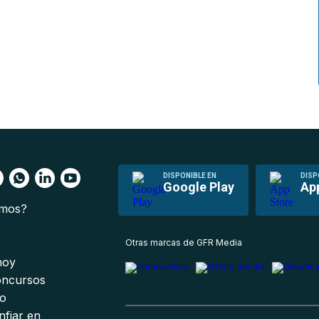
DISPONIBLE EN
DISP
Google Play
Ap
omos?
s
Otras marcas de GFR Media
 hoy
oncursos
io
nfiar en