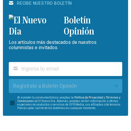
RECIBE NUESTRO BOLETÍN
Boletín
Opinión
Los artículos más destacados de nuestros
columnistas e invitados.
Regístrate a Boletín Opinión
Al someter tu correo electrónico, aceptas la
Política de Privacidad
y
Términos y
Condiciones
de El Nuevo Día. Además, aceptas recibir información u ofertas
especiales de productos o servicios de GFR Media, sus afiliadas o de terceros.
Podrás optar salirte de los boletines en cualquier momento.