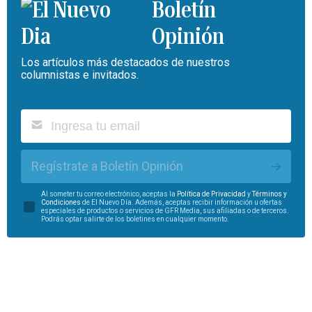
Boletín
Opinión
Los artículos más destacados de nuestros
columnistas e invitados.
Regístrate a Boletín Opinión
Al someter tu correo electrónico, aceptas la
Política de Privacidad
y
Términos y
Condiciones
de El Nuevo Día. Además, aceptas recibir información u ofertas
especiales de productos o servicios de GFR Media, sus afiliadas o de terceros.
Podrás optar salirte de los boletines en cualquier momento.