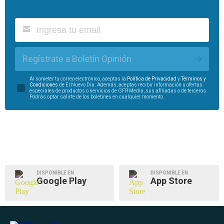
Regístrate a Boletín Opinión
Al someter tu correo electrónico, aceptas la
Política de Privacidad
y
Términos y
Condiciones
de El Nuevo Día. Además, aceptas recibir información u ofertas
especiales de productos o servicios de GFR Media, sus afiliadas o de terceros.
Podrás optar salirte de los boletines en cualquier momento.
DISPONIBLE EN
DISPONIBLE EN
Google Play
App Store