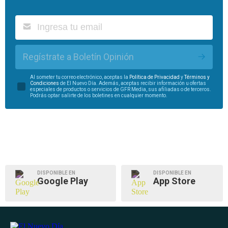
Regístrate a Boletín Opinión
Al someter tu correo electrónico, aceptas la
Política de Privacidad
y
Términos y
Condiciones
de El Nuevo Día. Además, aceptas recibir información u ofertas
especiales de productos o servicios de GFR Media, sus afiliadas o de terceros.
Podrás optar salirte de los boletines en cualquier momento.
DISPONIBLE EN
DISPONIBLE EN
Google Play
App Store