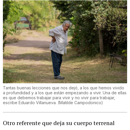
Tantas buenas lecciones que nos dejó, a los que hemos vivido
a profundidad y a los que están empezando a vivir. Una de ellas
es que debemos trabajar para vivir y no vivir para trabajar,
escribe Eduardo Villanueva.
(
Matilde Campodonico
)
Otro referente que deja su cuerpo terrenal