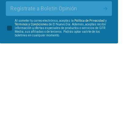
Regístrate a Boletín Opinión
Al someter tu correo electrónico, aceptas la
Política de Privacidad
y
Términos y Condiciones
de El Nuevo Día. Además, aceptas recibir
información u ofertas especiales de productos o servicios de GFR
Media, sus afiliadas o de terceros. Podrás optar salirte de los
boletines en cualquier momento.