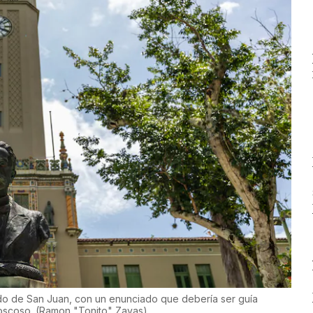
ildo de San Juan, con un enunciado que debería ser guía
Moscoso.
(
Ramon "Tonito" Zayas
)