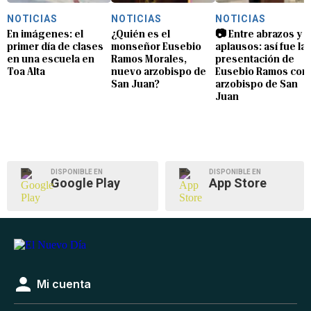
NOTICIAS
NOTICIAS
NOTICIAS
En imágenes: el
¿Quién es el
📷 Entre abrazos y
primer día de clases
monseñor Eusebio
aplausos: así fue la
en una escuela en
Ramos Morales,
presentación de
Toa Alta
nuevo arzobispo de
Eusebio Ramos com
San Juan?
arzobispo de San
Juan
DISPONIBLE EN
DISPONIBLE EN
Google Play
App Store
Mi cuenta