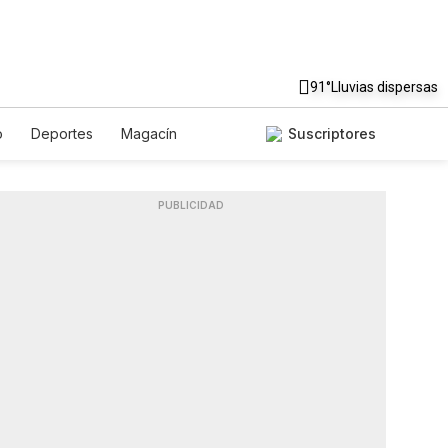
91°
Lluvias dispersas
o
Deportes
Magacín
Suscriptores
e
Gastronomía
De Viaje
Podcasts
Horóscopos
PUBLICIDAD