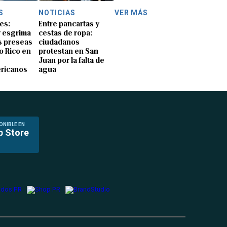
S
NOTICIAS
VER MÁS
es:
Entre pancartas y
y esgrima
cestas de ropa:
 preseas
ciudadanos
o Rico en
protestan en San
Juan por la falta de
ricanos
agua
ONIBLE EN
p Store