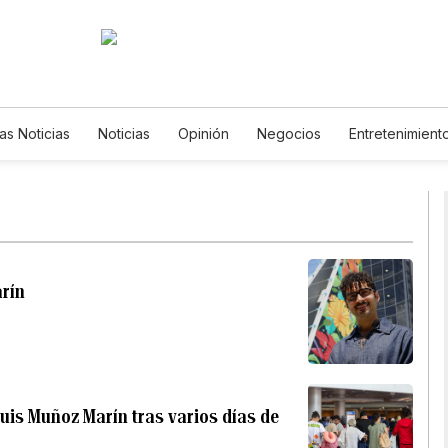
as Noticias
Noticias
Opinión
Negocios
Entretenimient
Estilos de Vida
Mundo
Estados Unidos
Ciencia y Ambient
Tecnología
Juegos
Lotería
Vídeos
Fotos
English
Newsletters
Feriados
Especiales
arín
uis Muñoz Marín tras varios días de