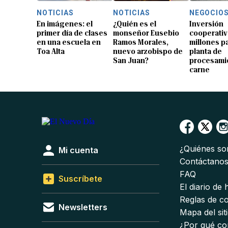
NOTICIAS
NOTICIAS
NEGOCIO
En imágenes: el
¿Quién es el
Inversión
primer día de clases
monseñor Eusebio
cooperativ
en una escuela en
Ramos Morales,
millones p
Toa Alta
nuevo arzobispo de
planta de
San Juan?
procesami
carne
¿Quiénes s
Mi cuenta
Contáctano
FAQ
Suscríbete
El diario de
Reglas de c
Newsletters
Mapa del sit
¿Por qué co