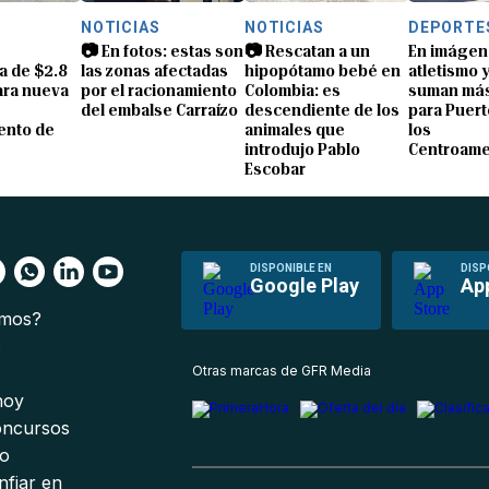
S
NOTICIAS
NOTICIAS
DEPORTE
📷 En fotos: estas son
📷 Rescatan a un
En imágen
a de $2.8
las zonas afectadas
hipopótamo bebé en
atletismo 
ara nueva
por el racionamiento
Colombia: es
suman más
del embalse Carraízo
descendiente de los
para Puert
ento de
animales que
los
introdujo Pablo
Centroame
Escobar
DISPONIBLE EN
DISP
Google Play
Ap
omos?
s
Otras marcas de GFR Media
 hoy
oncursos
io
nfiar en