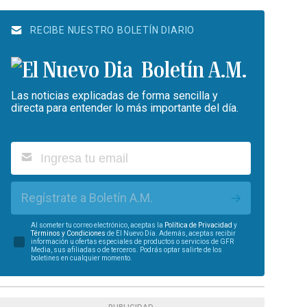
RECIBE NUESTRO BOLETÍN DIARIO
Boletín A.M.
Las noticias explicadas de forma sencilla y
directa para entender lo más importante del día.
Regístrate a Boletín A.M.
Al someter tu correo electrónico, aceptas la
Política de Privacidad
y
Términos y Condiciones
de El Nuevo Día. Además, aceptas recibir
información u ofertas especiales de productos o servicios de GFR
Media, sus afiliadas o de terceros. Podrás optar salirte de los
boletines en cualquier momento.