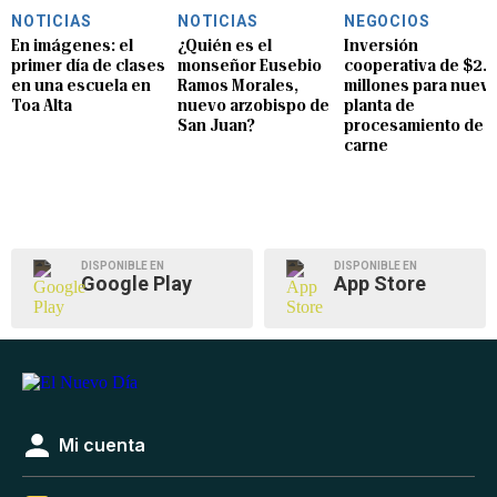
NOTICIAS
NOTICIAS
NEGOCIOS
En imágenes: el
¿Quién es el
Inversión
primer día de clases
monseñor Eusebio
cooperativa de $2.8
en una escuela en
Ramos Morales,
millones para nuev
Toa Alta
nuevo arzobispo de
planta de
San Juan?
procesamiento de
carne
DISPONIBLE EN
DISPONIBLE EN
Google Play
App Store
Mi cuenta