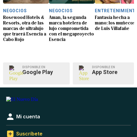
NEGOCIOS
NEGOCIOS
ENTRETENIMIENT
Rosewood Hotels &
Aman, la segunda
Fantasía hecha a
Resorts, otra de las
marca hotelera de
mano: los muñecos
marcas de ultralujo
lujo comprometida
de Luis Villafañe
que traerá Esencia a
con el megaproyecto
Cabo Rojo
Esencia
DISPONIBLE EN
DISPONIBLE EN
Google Play
App Store
Mi cuenta
Suscríbete