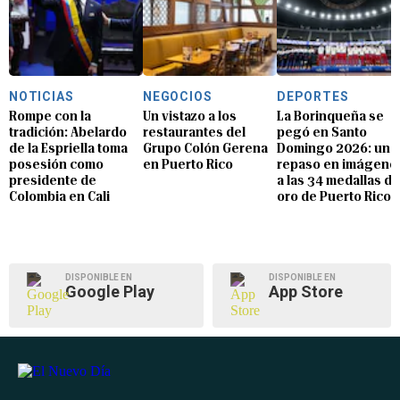
NOTICIAS
NEGOCIOS
DEPORTES
Rompe con la
Un vistazo a los
La Borinqueña se
tradición: Abelardo
restaurantes del
pegó en Santo
de la Espriella toma
Grupo Colón Gerena
Domingo 2026: un
posesión como
en Puerto Rico
repaso en imágene
presidente de
a las 34 medallas de
Colombia en Cali
oro de Puerto Rico
DISPONIBLE EN
DISPONIBLE EN
Google Play
App Store