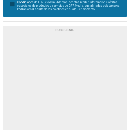
Condiciones
de El Nuevo Día. Además, aceptas recibir información u ofertas
especiales de productos o servicios de GFR Media, sus afiliadas o de terceros.
Podrás optar salirte de los boletines en cualquier momento.
PUBLICIDAD