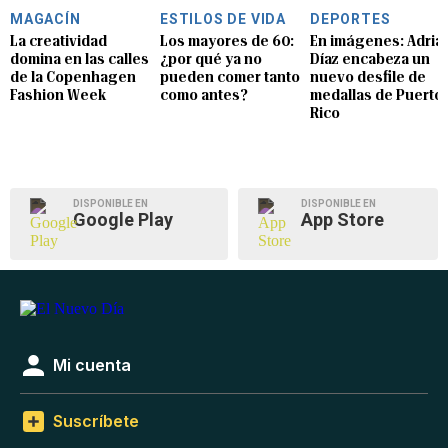
MAGACÍN
ESTILOS DE VIDA
DEPORTES
La creatividad
Los mayores de 60:
En imágenes: Adria
domina en las calles
¿por qué ya no
Díaz encabeza un
de la Copenhagen
pueden comer tanto
nuevo desfile de
Fashion Week
como antes?
medallas de Puerto
Rico
DISPONIBLE EN
DISPONIBLE EN
Google Play
App Store
Mi cuenta
Suscríbete