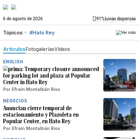
6 de agosto de 2026
91°
Lluvias dispersas
Tópicos
#Hato Rey
Artículos
Fotogalerías
Vídeos
ENGLISH
Temporary closure announced
for parking lot and plaza at Popular
Center in Hato Rey
Por
Efraín Montalbán Ríos
NEGOCIOS
Anuncian cierre temporal de
estacionamiento y Plazoleta en
Popular Center, en Hato Rey
Por
Efraín Montalbán Ríos