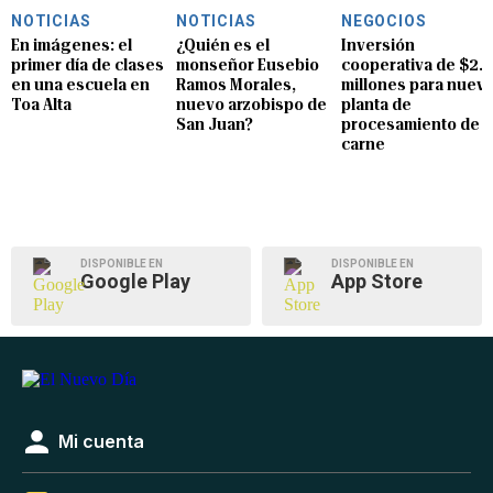
NOTICIAS
NOTICIAS
NEGOCIOS
En imágenes: el
¿Quién es el
Inversión
primer día de clases
monseñor Eusebio
cooperativa de $2.8
en una escuela en
Ramos Morales,
millones para nuev
Toa Alta
nuevo arzobispo de
planta de
San Juan?
procesamiento de
carne
DISPONIBLE EN
DISPONIBLE EN
Google Play
App Store
Mi cuenta