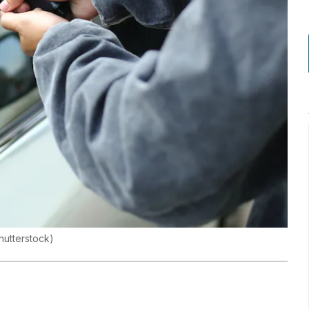
hutterstock
)