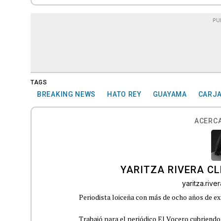
PU
TAGS
BREAKING NEWS
HATO REY
GUAYAMA
CARJ
ACERCA
YARITZA RIVERA C
yaritza.riv
Periodista loiceña con más de ocho años de ex
Trabajó para el periódico El Vocero cubriendo