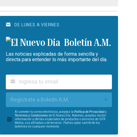
DE LUNES A VIERNES
Boletín A.M.
Las noticias explicadas de forma sencilla y
directa para entender lo más importante del día.
Regístrate a Boletín A.M.
Al someter tu correo electrónico, aceptas la
Política de Privacidad
y
Términos y Condiciones
de El Nuevo Día. Además, aceptas recibir
información u ofertas especiales de productos o servicios de GFR
Media, sus afiliadas o de terceros. Podrás optar salirte de los
boletines en cualquier momento.