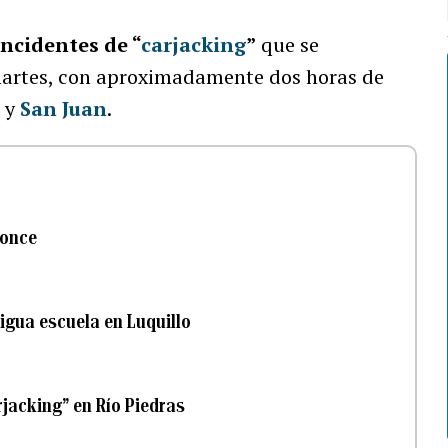
incidentes de “
carjacking
”
que se
martes, con aproximadamente dos horas de
a
y
San Juan
.
Ponce
igua escuela en Luquillo
jacking” en Río Piedras