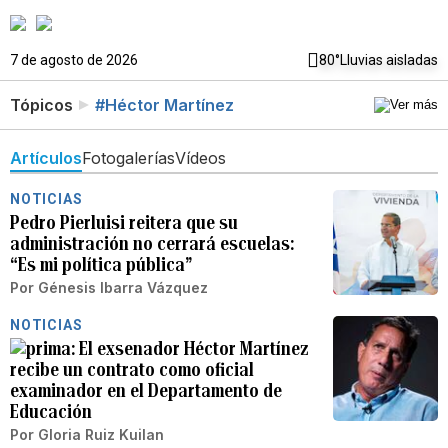
7 de agosto de 2026
80°
Lluvias aisladas
Tópicos
#Héctor Martínez
Artículos
Fotogalerías
Vídeos
NOTICIAS
Pedro Pierluisi reitera que su
administración no cerrará escuelas:
“Es mi política pública”
Por
Génesis Ibarra Vázquez
NOTICIAS
El exsenador Héctor Martínez
recibe un contrato como oficial
examinador en el Departamento de
Educación
Por
Gloria Ruiz Kuilan