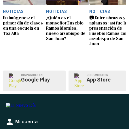
NOTICIAS
NOTICIAS
NOTICIAS
En imágenes: el
¿Quién es el
📷 Entre abrazos y
primer día de clases
monseñor Eusebio
aplausos: así fue la
en una escuela en
Ramos Morales,
presentación de
Toa Alta
nuevo arzobispo de
Eusebio Ramos com
San Juan?
arzobispo de San
Juan
DISPONIBLE EN
DISPONIBLE EN
Google Play
App Store
Mi cuenta