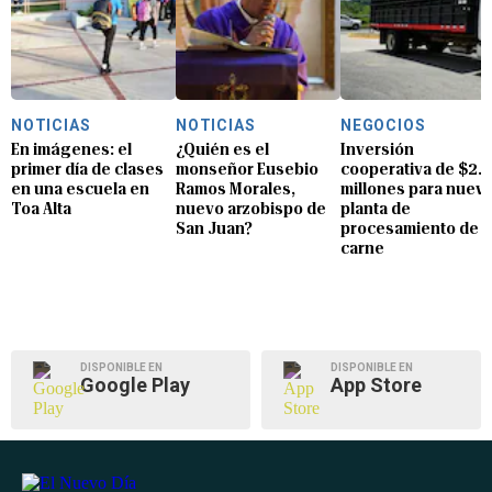
NOTICIAS
NOTICIAS
NEGOCIOS
En imágenes: el
¿Quién es el
Inversión
primer día de clases
monseñor Eusebio
cooperativa de $2.8
en una escuela en
Ramos Morales,
millones para nuev
Toa Alta
nuevo arzobispo de
planta de
San Juan?
procesamiento de
carne
DISPONIBLE EN
DISPONIBLE EN
Google Play
App Store