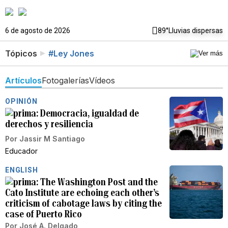
6 de agosto de 2026
89°
Lluvias dispersas
Tópicos
#Ley Jones
Artículos
Fotogalerías
Vídeos
OPINIÓN
Democracia, igualdad de
derechos y resiliencia
Por
Jassir M Santiago
Educador
ENGLISH
The Washington Post and the
Cato Institute are echoing each other’s
criticism of cabotage laws by citing the
case of Puerto Rico
Por
José A. Delgado