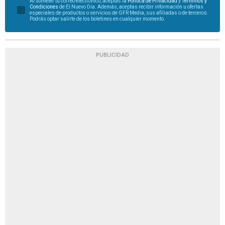
Al someter tu correo electrónico, aceptas la
Política de Privacidad
y
Términos y
Condiciones
de El Nuevo Día. Además, aceptas recibir información u ofertas
especiales de productos o servicios de GFR Media, sus afiliadas o de terceros.
Podrás optar salirte de los boletines en cualquier momento.
PUBLICIDAD