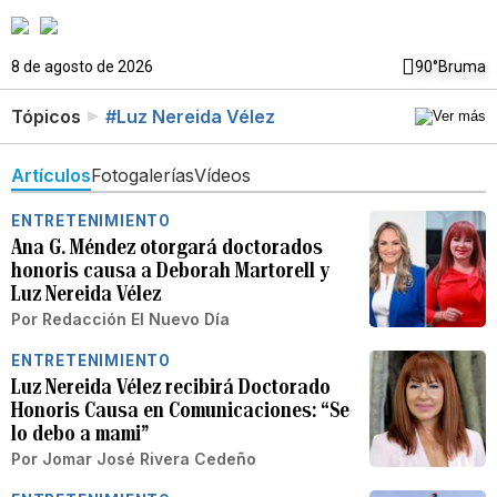
8 de agosto de 2026
90°
Bruma
Tópicos
#Luz Nereida Vélez
Artículos
Fotogalerías
Vídeos
ENTRETENIMIENTO
Ana G. Méndez otorgará doctorados
honoris causa a Deborah Martorell y
Luz Nereida Vélez
Por
Redacción El Nuevo Día
ENTRETENIMIENTO
Luz Nereida Vélez recibirá Doctorado
Honoris Causa en Comunicaciones: “Se
lo debo a mami”
Por
Jomar José Rivera Cedeño