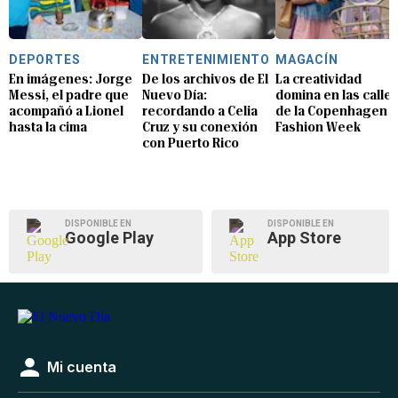
DEPORTES
ENTRETENIMIENTO
MAGACÍN
En imágenes: Jorge
De los archivos de El
La creatividad
Messi, el padre que
Nuevo Día:
domina en las calle
acompañó a Lionel
recordando a Celia
de la Copenhagen
hasta la cima
Cruz y su conexión
Fashion Week
con Puerto Rico
DISPONIBLE EN
DISPONIBLE EN
Google Play
App Store
Mi cuenta