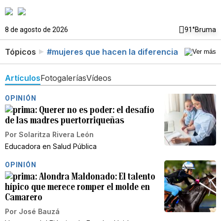
8 de agosto de 2026
91°
Bruma
Tópicos
#mujeres que hacen la diferencia
Artículos
Fotogalerías
Vídeos
OPINIÓN
Querer no es poder: el desafío
de las madres puertorriqueñas
Por
Solaritza Rivera León
Educadora en Salud Pública
OPINIÓN
Alondra Maldonado: El talento
hípico que merece romper el molde en
Camarero
Por
José Bauzá