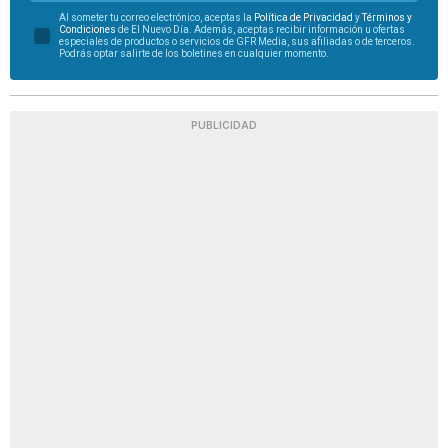
Al someter tu correo electrónico, aceptas la
Política de Privacidad
y
Términos y
Condiciones
de El Nuevo Día. Además, aceptas recibir información u ofertas
especiales de productos o servicios de GFR Media, sus afiliadas o de terceros.
Podrás optar salirte de los boletines en cualquier momento.
PUBLICIDAD