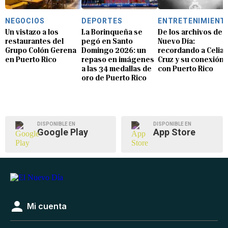
NEGOCIOS
DEPORTES
ENTRETENIMIENT
Un vistazo a los
La Borinqueña se
De los archivos de E
restaurantes del
pegó en Santo
Nuevo Día:
Grupo Colón Gerena
Domingo 2026: un
recordando a Celia
en Puerto Rico
repaso en imágenes
Cruz y su conexión
a las 34 medallas de
con Puerto Rico
oro de Puerto Rico
DISPONIBLE EN
DISPONIBLE EN
Google Play
App Store
Mi cuenta