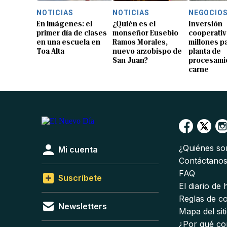
NOTICIAS
NOTICIAS
NEGOCIO
En imágenes: el
¿Quién es el
Inversión
primer día de clases
monseñor Eusebio
cooperativ
en una escuela en
Ramos Morales,
millones p
Toa Alta
nuevo arzobispo de
planta de
San Juan?
procesami
carne
¿Quiénes s
Mi cuenta
Contáctano
FAQ
Suscríbete
El diario de
Reglas de c
Newsletters
Mapa del sit
¿Por qué co