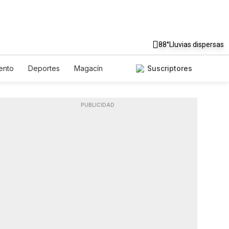
88°
Lluvias dispersas
ento
Deportes
Magacín
Suscriptores
ente
Gastronomía
De Viaje
sh
Podcasts
Horóscopos
PUBLICIDAD