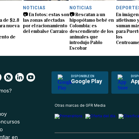
S
NOTICIAS
NOTICIAS
DEPORTE
📷 En fotos: estas son
📷 Rescatan a un
En imágen
a de $2.8
las zonas afectadas
hipopótamo bebé en
atletismo 
ara nueva
por el racionamiento
Colombia: es
suman más
del embalse Carraízo
descendiente de los
para Puert
ento de
animales que
los
introdujo Pablo
Centroame
Escobar
DISPONIBLE EN
DISP
Google Play
Ap
omos?
s
Otras marcas de GFR Media
 hoy
oncursos
io
nfiar en