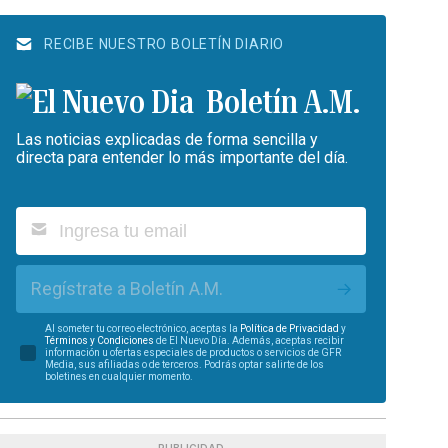
RECIBE NUESTRO BOLETÍN DIARIO
Boletín A.M.
Las noticias explicadas de forma sencilla y
directa para entender lo más importante del día.
Regístrate a Boletín A.M.
Al someter tu correo electrónico, aceptas la
Política de Privacidad
y
Términos y Condiciones
de El Nuevo Día. Además, aceptas recibir
información u ofertas especiales de productos o servicios de GFR
Media, sus afiliadas o de terceros. Podrás optar salirte de los
boletines en cualquier momento.