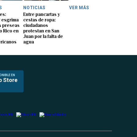
S
NOTICIAS
VER MÁS
es:
Entre pancartas y
y esgrima
cestas de ropa:
 preseas
ciudadanos
o Rico en
protestan en San
Juan por la falta de
ricanos
agua
ONIBLE EN
p Store