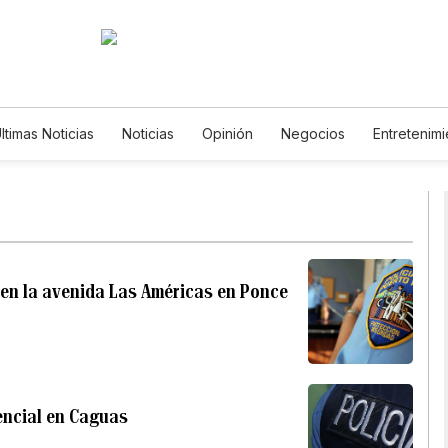
ltimas Noticias
Noticias
Opinión
Negocios
Entretenimi
Estilos de Vida
Mundo
Estados Unidos
Ciencia y Ambi
Tecnología
Juegos
Lotería
Vídeos
Fotos
Engli
Newsletters
Feriados
Especiales
o en la avenida Las Américas en Ponce
encial en Caguas