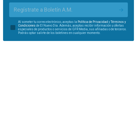
Regístrate a Boletín A.M.
Al someter tu correo electrónico, aceptas la
Política de Privacidad
y
Términos y
Condiciones
de El Nuevo Día. Además, aceptas recibir información u ofertas
especiales de productos o servicios de GFR Media, sus afiliadas o de terceros.
Podrás optar salirte de los boletines en cualquier momento.