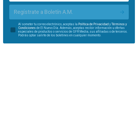
Regístrate a Boletín A.M.
Al someter tu correo electrónico, aceptas la
Política de Privacidad
y
Términos y
Condiciones
de El Nuevo Día. Además, aceptas recibir información u ofertas
especiales de productos o servicios de GFR Media, sus afiliadas o de terceros.
Podrás optar salirte de los boletines en cualquier momento.