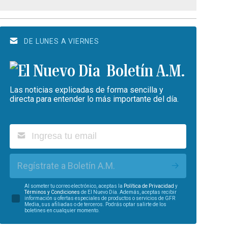
DE LUNES A VIERNES
Boletín A.M.
Las noticias explicadas de forma sencilla y
directa para entender lo más importante del día.
Regístrate a Boletín A.M.
Al someter tu correo electrónico, aceptas la
Política de Privacidad
y
Términos y Condiciones
de El Nuevo Día. Además, aceptas recibir
información u ofertas especiales de productos o servicios de GFR
Media, sus afiliadas o de terceros. Podrás optar salirte de los
boletines en cualquier momento.