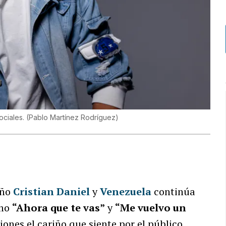
ociales.
(
Pablo Martínez Rodríguez
)
eño
Cristian Daniel
y
Venezuela
continúa
omo
“Ahora que te vas”
y
“Me vuelvo un
ones el cariño que siente por el público