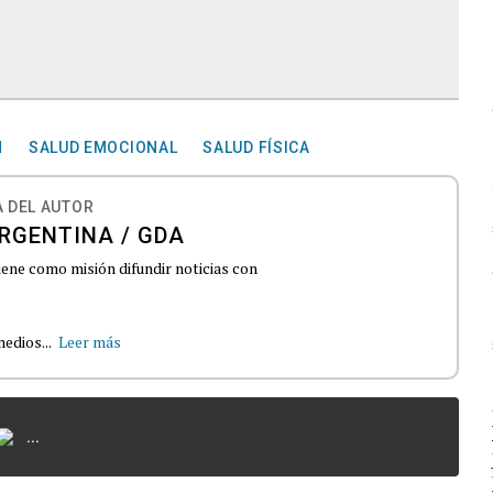
N
SALUD EMOCIONAL
SALUD FÍSICA
 DEL AUTOR
RGENTINA / GDA
iene como misión difundir noticias con
edios...
Leer más
...