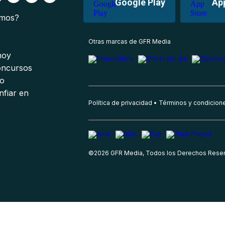
Google Play
Ap
omos?
s
Otras marcas de GFR Media
 hoy
oncursos
io
nfiar en
Política de privacidad
Términos y condicion
©
2026
GFR Media, Todos los Derechos Rese