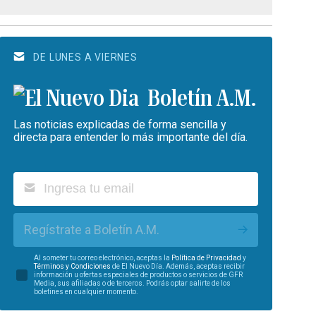
DE LUNES A VIERNES
Boletín A.M.
Las noticias explicadas de forma sencilla y
directa para entender lo más importante del día.
Regístrate a Boletín A.M.
Al someter tu correo electrónico, aceptas la
Política de Privacidad
y
Términos y Condiciones
de El Nuevo Día. Además, aceptas recibir
información u ofertas especiales de productos o servicios de GFR
Media, sus afiliadas o de terceros. Podrás optar salirte de los
boletines en cualquier momento.