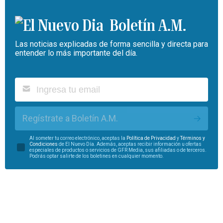
Boletín A.M.
Las noticias explicadas de forma sencilla y directa para
entender lo más importante del día.
Regístrate a Boletín A.M.
Al someter tu correo electrónico, aceptas la
Política de Privacidad
y
Términos y
Condiciones
de El Nuevo Día. Además, aceptas recibir información u ofertas
especiales de productos o servicios de GFR Media, sus afiliadas o de terceros.
Podrás optar salirte de los boletines en cualquier momento.