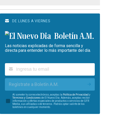
DE LUNES A VIERNES
Boletín A.M.
Las noticias explicadas de forma sencilla y
directa para entender lo más importante del día.
Regístrate a Boletín A.M.
Al someter tu correo electrónico, aceptas la
Política de Privacidad
y
Términos y Condiciones
de El Nuevo Día. Además, aceptas recibir
información u ofertas especiales de productos o servicios de GFR
Media, sus afiliadas o de terceros. Podrás optar salirte de los
boletines en cualquier momento.