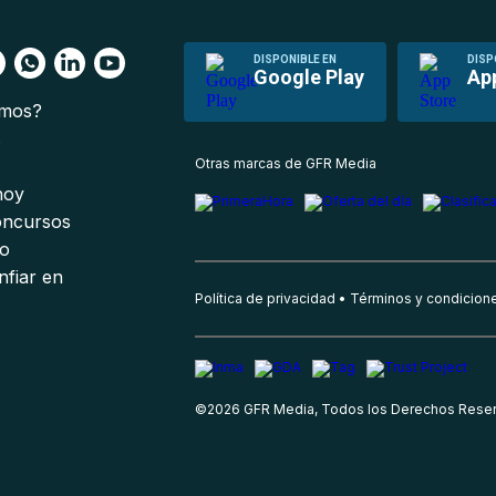
DISPONIBLE EN
DISP
Google Play
Ap
omos?
s
Otras marcas de GFR Media
 hoy
oncursos
io
nfiar en
Política de privacidad
Términos y condicion
©
2026
GFR Media, Todos los Derechos Rese