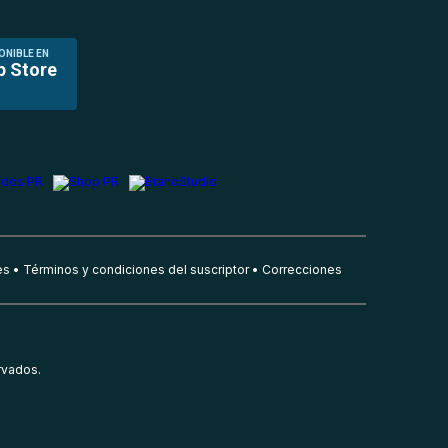
ONIBLE EN
p Store
es
Términos y condiciones del suscriptor
Correcciones
rvados.