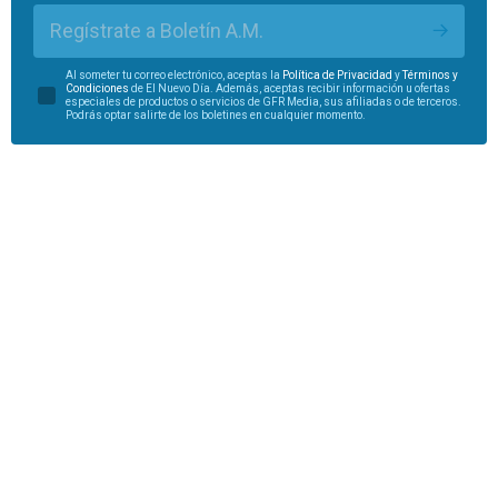
Regístrate a Boletín A.M.
Al someter tu correo electrónico, aceptas la
Política de Privacidad
y
Términos y
Condiciones
de El Nuevo Día. Además, aceptas recibir información u ofertas
especiales de productos o servicios de GFR Media, sus afiliadas o de terceros.
Podrás optar salirte de los boletines en cualquier momento.