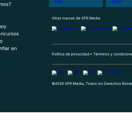
omos?
s
Otras marcas de GFR Media
 hoy
oncursos
io
nfiar en
Política de privacidad
Términos y condicion
©
2026
GFR Media, Todos los Derechos Rese