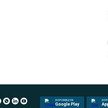
DISPONIBLE EN
DISP
Google Play
Ap