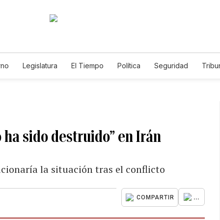
rno
Legislatura
El Tiempo
Política
Seguridad
Tribu
Educador
Caso Gabriela Nicole
ha sido destruido” en Irán
ionaría la situación tras el conflicto
...
COMPARTIR