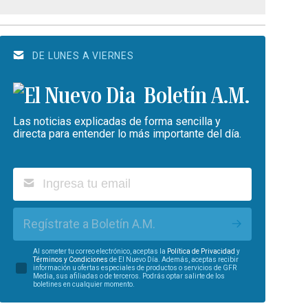
DE LUNES A VIERNES
Boletín A.M.
Las noticias explicadas de forma sencilla y
directa para entender lo más importante del día.
Regístrate a Boletín A.M.
Al someter tu correo electrónico, aceptas la
Política de Privacidad
y
Términos y Condiciones
de El Nuevo Día. Además, aceptas recibir
información u ofertas especiales de productos o servicios de GFR
Media, sus afiliadas o de terceros. Podrás optar salirte de los
boletines en cualquier momento.