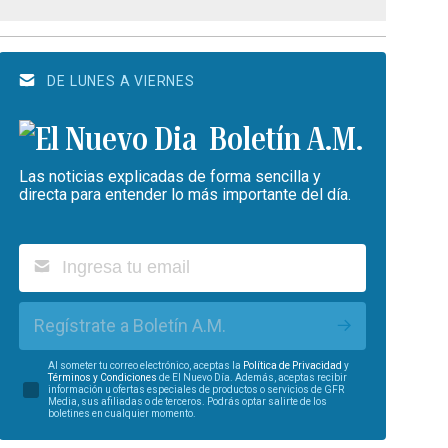
DE LUNES A VIERNES
Boletín A.M.
Las noticias explicadas de forma sencilla y
directa para entender lo más importante del día.
Regístrate a Boletín A.M.
Al someter tu correo electrónico, aceptas la
Política de Privacidad
y
Términos y Condiciones
de El Nuevo Día. Además, aceptas recibir
información u ofertas especiales de productos o servicios de GFR
Media, sus afiliadas o de terceros. Podrás optar salirte de los
boletines en cualquier momento.