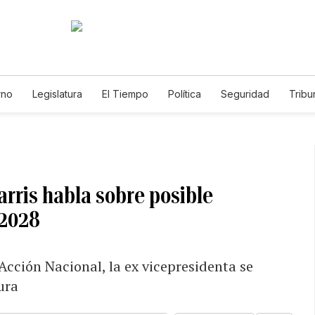
rno
Legislatura
El Tiempo
Política
Seguridad
Tribu
Educador
Caso Gabriela Nicole
rris habla sobre posible
 2028
Acción Nacional, la ex vicepresidenta se
ura