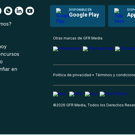
DISPONIBLE EN
DISP
Google Play
Ap
omos?
s
Otras marcas de GFR Media
 hoy
oncursos
io
nfiar en
Política de privacidad
Términos y condicion
©
2026
GFR Media, Todos los Derechos Rese