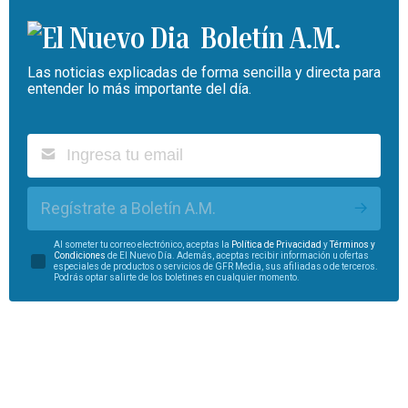
Boletín A.M.
Las noticias explicadas de forma sencilla y directa para
entender lo más importante del día.
Regístrate a Boletín A.M.
Al someter tu correo electrónico, aceptas la
Política de Privacidad
y
Términos y
Condiciones
de El Nuevo Día. Además, aceptas recibir información u ofertas
especiales de productos o servicios de GFR Media, sus afiliadas o de terceros.
Podrás optar salirte de los boletines en cualquier momento.