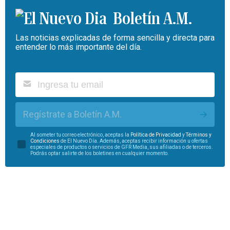
Boletín A.M.
Las noticias explicadas de forma sencilla y directa para
entender lo más importante del día.
Regístrate a Boletín A.M.
Al someter tu correo electrónico, aceptas la
Política de Privacidad
y
Términos y
Condiciones
de El Nuevo Día. Además, aceptas recibir información u ofertas
especiales de productos o servicios de GFR Media, sus afiliadas o de terceros.
Podrás optar salirte de los boletines en cualquier momento.