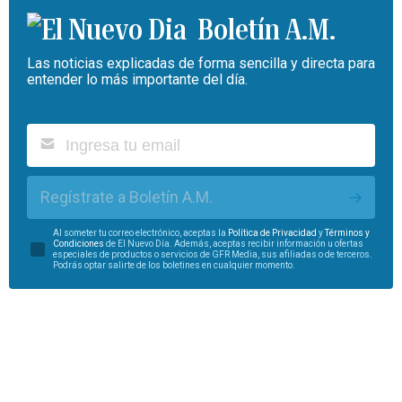
Boletín A.M.
Las noticias explicadas de forma sencilla y directa para
entender lo más importante del día.
Regístrate a Boletín A.M.
Al someter tu correo electrónico, aceptas la
Política de Privacidad
y
Términos y
Condiciones
de El Nuevo Día. Además, aceptas recibir información u ofertas
especiales de productos o servicios de GFR Media, sus afiliadas o de terceros.
Podrás optar salirte de los boletines en cualquier momento.