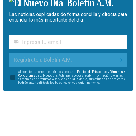
Boletín A.M.
Las noticias explicadas de forma sencilla y directa para
entender lo más importante del día.
Regístrate a Boletín A.M.
Al someter tu correo electrónico, aceptas la
Política de Privacidad
y
Términos y
Condiciones
de El Nuevo Día. Además, aceptas recibir información u ofertas
especiales de productos o servicios de GFR Media, sus afiliadas o de terceros.
Podrás optar salirte de los boletines en cualquier momento.