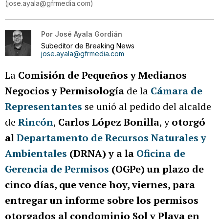
(
jose.ayala@gfrmedia.com
)
Por
José Ayala Gordián
Subeditor de Breaking News
jose.ayala@gfrmedia.com
La
Comisión de Pequeños y Medianos
Negocios y Permisología
de la
Cámara de
Representantes
se unió al pedido del alcalde
de
Rincón
,
Carlos López Bonilla
, y
otorgó
al
Departamento de Recursos Naturales y
Ambientales
(DRNA) y a la
Oficina de
Gerencia de Permisos
(OGPe) un plazo de
cinco días, que vence hoy, viernes, para
entregar un informe sobre los permisos
otorgados al condominio Sol y Playa en