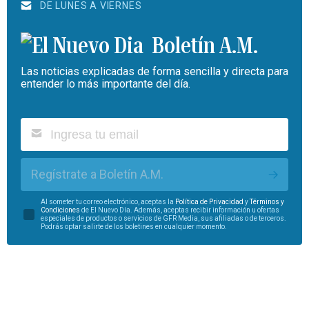
DE LUNES A VIERNES
Boletín A.M.
Las noticias explicadas de forma sencilla y directa para
entender lo más importante del día.
Regístrate a Boletín A.M.
Al someter tu correo electrónico, aceptas la
Política de Privacidad
y
Términos y
Condiciones
de El Nuevo Día. Además, aceptas recibir información u ofertas
especiales de productos o servicios de GFR Media, sus afiliadas o de terceros.
Podrás optar salirte de los boletines en cualquier momento.