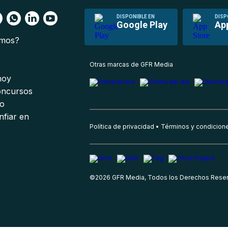
DISPONIBLE EN
DISP
Google Play
Ap
omos?
s
Otras marcas de GFR Media
 hoy
oncursos
io
nfiar en
Política de privacidad
Términos y condicion
©
2026
GFR Media, Todos los Derechos Rese