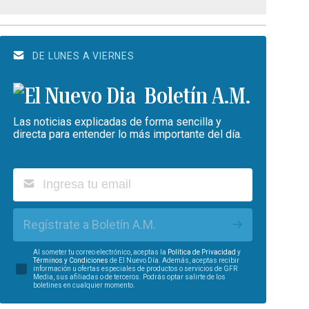
DE LUNES A VIERNES
Boletín A.M.
Las noticias explicadas de forma sencilla y
directa para entender lo más importante del día.
Regístrate a Boletín A.M.
Al someter tu correo electrónico, aceptas la
Política de Privacidad
y
Términos y Condiciones
de El Nuevo Día. Además, aceptas recibir
información u ofertas especiales de productos o servicios de GFR
Media, sus afiliadas o de terceros. Podrás optar salirte de los
boletines en cualquier momento.