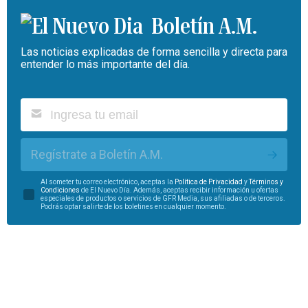
Boletín A.M.
Las noticias explicadas de forma sencilla y directa para
entender lo más importante del día.
Regístrate a Boletín A.M.
Al someter tu correo electrónico, aceptas la
Política de Privacidad
y
Términos y
Condiciones
de El Nuevo Día. Además, aceptas recibir información u ofertas
especiales de productos o servicios de GFR Media, sus afiliadas o de terceros.
Podrás optar salirte de los boletines en cualquier momento.