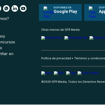
DISPONIBLE EN
DISP
Google Play
Ap
omos?
s
Otras marcas de GFR Media
 hoy
oncursos
io
nfiar en
Política de privacidad
Términos y condicion
©
2026
GFR Media, Todos los Derechos Rese