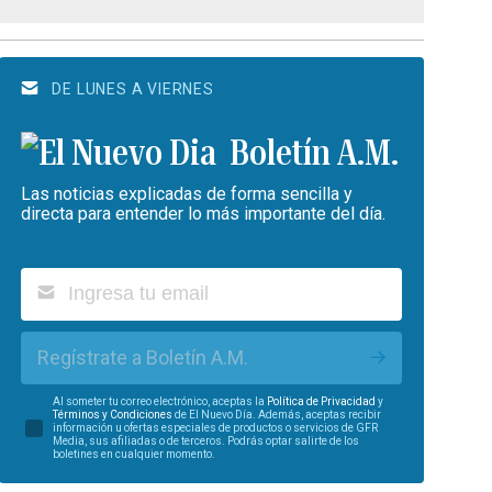
DE LUNES A VIERNES
Boletín A.M.
Las noticias explicadas de forma sencilla y
directa para entender lo más importante del día.
Regístrate a Boletín A.M.
Al someter tu correo electrónico, aceptas la
Política de Privacidad
y
Términos y Condiciones
de El Nuevo Día. Además, aceptas recibir
información u ofertas especiales de productos o servicios de GFR
Media, sus afiliadas o de terceros. Podrás optar salirte de los
boletines en cualquier momento.