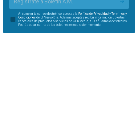
Regístrate a Boletín A.M.
Al someter tu correo electrónico, aceptas la
Política de Privacidad
y
Términos y
Condiciones
de El Nuevo Día. Además, aceptas recibir información u ofertas
especiales de productos o servicios de GFR Media, sus afiliadas o de terceros.
Podrás optar salirte de los boletines en cualquier momento.