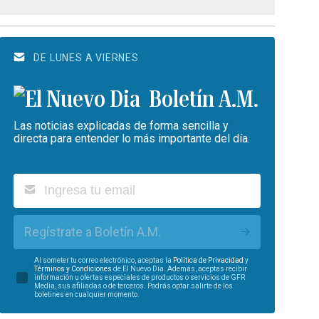
DE LUNES A VIERNES
Boletín A.M.
Las noticias explicadas de forma sencilla y
directa para entender lo más importante del día.
Regístrate a Boletín A.M.
Al someter tu correo electrónico, aceptas la
Política de Privacidad
y
Términos y Condiciones
de El Nuevo Día. Además, aceptas recibir
información u ofertas especiales de productos o servicios de GFR
Media, sus afiliadas o de terceros. Podrás optar salirte de los
boletines en cualquier momento.