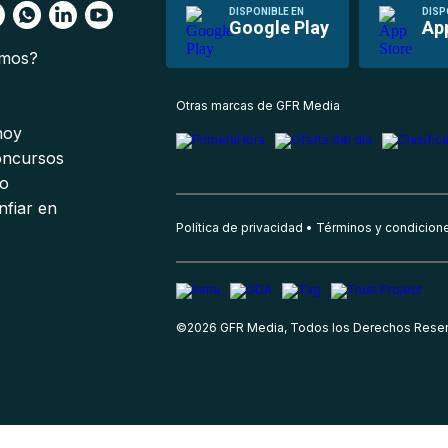
DISPONIBLE EN
DISP
Google Play
Ap
omos?
s
Otras marcas de GFR Media
 hoy
oncursos
io
nfiar en
Política de privacidad
Términos y condicion
©
2026
GFR Media, Todos los Derechos Rese