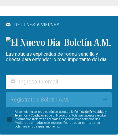
DE LUNES A VIERNES
Boletín A.M.
Las noticias explicadas de forma sencilla y
directa para entender lo más importante del día.
Regístrate a Boletín A.M.
Al someter tu correo electrónico, aceptas la
Política de Privacidad
y
Términos y Condiciones
de El Nuevo Día. Además, aceptas recibir
información u ofertas especiales de productos o servicios de GFR
Media, sus afiliadas o de terceros. Podrás optar salirte de los
boletines en cualquier momento.