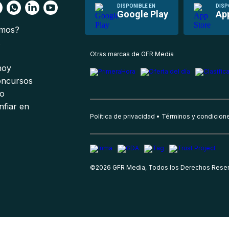
DISPONIBLE EN
DISP
Google Play
Ap
omos?
s
Otras marcas de GFR Media
 hoy
oncursos
io
nfiar en
Política de privacidad
Términos y condicion
©
2026
GFR Media, Todos los Derechos Rese