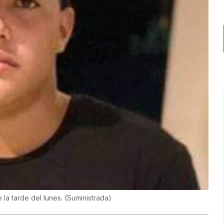
 la tarde del lunes.
(
Suministrada
)