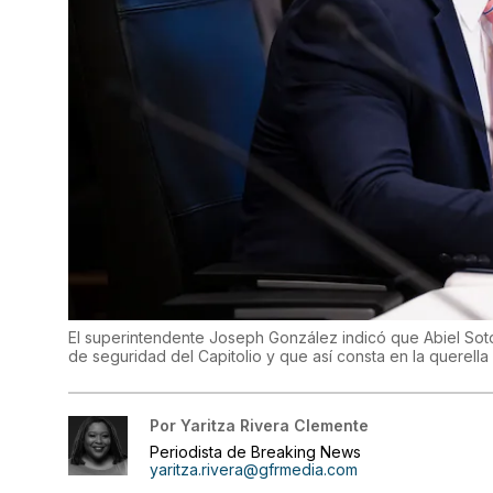
El superintendente Joseph González indicó que Abiel Sot
de seguridad del Capitolio y que así consta en la querell
Por
Yaritza Rivera Clemente
Periodista de Breaking News
yaritza.rivera@gfrmedia.com