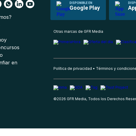
DISPONIBLE EN
DISP
Google Play
Ap
omos?
s
Otras marcas de GFR Media
 hoy
oncursos
io
nfiar en
Política de privacidad
Términos y condicion
©
2026
GFR Media, Todos los Derechos Rese