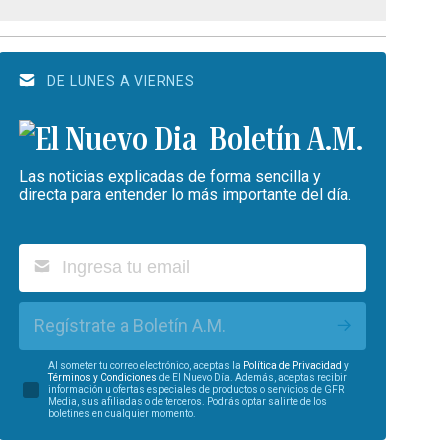
DE LUNES A VIERNES
Boletín A.M.
Las noticias explicadas de forma sencilla y
directa para entender lo más importante del día.
Regístrate a Boletín A.M.
Al someter tu correo electrónico, aceptas la
Política de Privacidad
y
Términos y Condiciones
de El Nuevo Día. Además, aceptas recibir
información u ofertas especiales de productos o servicios de GFR
Media, sus afiliadas o de terceros. Podrás optar salirte de los
boletines en cualquier momento.