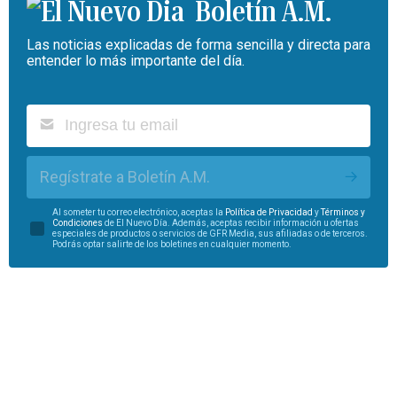
Boletín A.M.
Las noticias explicadas de forma sencilla y directa para
entender lo más importante del día.
Regístrate a Boletín A.M.
Al someter tu correo electrónico, aceptas la
Política de Privacidad
y
Términos y
Condiciones
de El Nuevo Día. Además, aceptas recibir información u ofertas
especiales de productos o servicios de GFR Media, sus afiliadas o de terceros.
Podrás optar salirte de los boletines en cualquier momento.