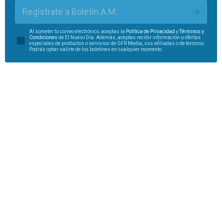
Regístrate a Boletín A.M.
Al someter tu correo electrónico, aceptas la
Política de Privacidad
y
Términos y
Condiciones
de El Nuevo Día. Además, aceptas recibir información u ofertas
especiales de productos o servicios de GFR Media, sus afiliadas o de terceros.
Podrás optar salirte de los boletines en cualquier momento.