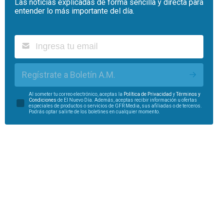
Las noticias explicadas de forma sencilla y directa para
entender lo más importante del día.
Regístrate a Boletín A.M.
Al someter tu correo electrónico, aceptas la
Política de Privacidad
y
Términos y
Condiciones
de El Nuevo Día. Además, aceptas recibir información u ofertas
especiales de productos o servicios de GFR Media, sus afiliadas o de terceros.
Podrás optar salirte de los boletines en cualquier momento.