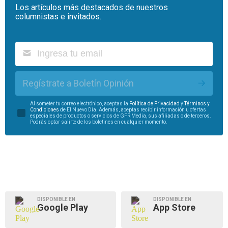
Los artículos más destacados de nuestros
columnistas e invitados.
Regístrate a Boletín Opinión
Al someter tu correo electrónico, aceptas la
Política de Privacidad
y
Términos y
Condiciones
de El Nuevo Día. Además, aceptas recibir información u ofertas
especiales de productos o servicios de GFR Media, sus afiliadas o de terceros.
Podrás optar salirte de los boletines en cualquier momento.
DISPONIBLE EN
DISPONIBLE EN
Google Play
App Store