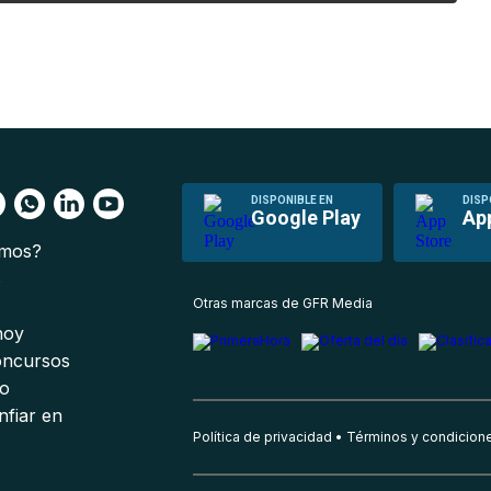
DISPONIBLE EN
DISP
Google Play
Ap
omos?
s
Otras marcas de GFR Media
 hoy
oncursos
io
nfiar en
Política de privacidad
Términos y condicion