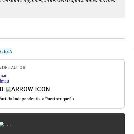
 versiones digitales, sitios web o aplicaciones móviles
ALEZA
 DEL AUTOR
U
Partido Independentista Puertorriqueño
...