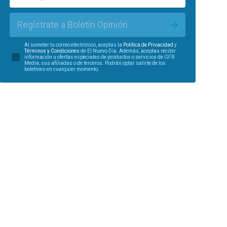
Regístrate a Boletín Opinión
Al someter tu correo electrónico, aceptas la
Política de Privacidad
y
Términos y Condiciones
de El Nuevo Día. Además, aceptas recibir
información u ofertas especiales de productos o servicios de GFR
Media, sus afiliadas o de terceros. Podrás optar salirte de los
boletines en cualquier momento.