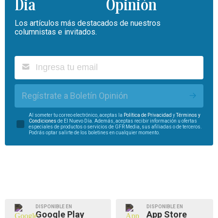
Opinión
Los artículos más destacados de nuestros
columnistas e invitados.
Regístrate a Boletín Opinión
Al someter tu correo electrónico, aceptas la
Política de Privacidad
y
Términos y
Condiciones
de El Nuevo Día. Además, aceptas recibir información u ofertas
especiales de productos o servicios de GFR Media, sus afiliadas o de terceros.
Podrás optar salirte de los boletines en cualquier momento.
DISPONIBLE EN
DISPONIBLE EN
Google Play
App Store