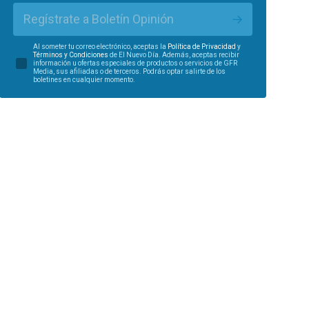
Regístrate a Boletín Opinión
Al someter tu correo electrónico, aceptas la
Política de Privacidad
y
Términos y Condiciones
de El Nuevo Día. Además, aceptas recibir
información u ofertas especiales de productos o servicios de GFR
Media, sus afiliadas o de terceros. Podrás optar salirte de los
boletines en cualquier momento.