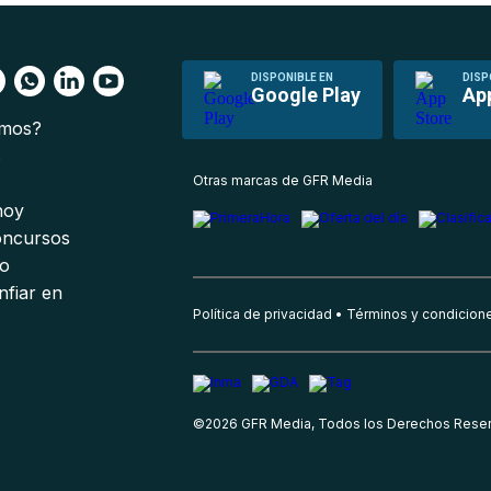
DISPONIBLE EN
DISP
Google Play
Ap
omos?
s
Otras marcas de GFR Media
 hoy
oncursos
io
nfiar en
Política de privacidad
Términos y condicion
©
2026
GFR Media, Todos los Derechos Rese