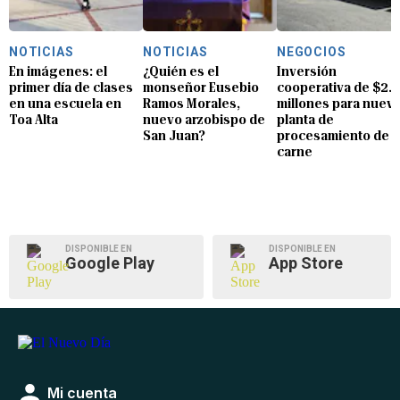
NOTICIAS
NOTICIAS
NEGOCIOS
En imágenes: el
¿Quién es el
Inversión
primer día de clases
monseñor Eusebio
cooperativa de $2.8
en una escuela en
Ramos Morales,
millones para nuev
Toa Alta
nuevo arzobispo de
planta de
San Juan?
procesamiento de
carne
DISPONIBLE EN
DISPONIBLE EN
Google Play
App Store
Mi cuenta