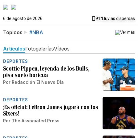
6 de agosto de 2026
91°
Lluvias dispersas
Tópicos
#NBA
Artículos
Fotogalerías
Vídeos
DEPORTES
Scottie Pippen, leyenda de los Bulls,
pisa suelo boricua
Por
Redacción El Nuevo Día
DEPORTES
¡Es oficial: LeBron James jugará con los
Sixers!
Por
The Associated Press